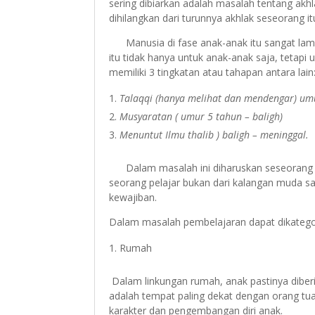
sering dibiarkan adalah masalah tentang akh
dihilangkan dari turunnya akhlak seseorang it
Manusia di fase anak-anak itu sangat lama.
itu tidak hanya untuk anak-anak saja, tetap
memiliki 3 tingkatan atau tahapan antara lain
Talaqqi (hanya melihat dan mendengar) umu
Musyaratan ( umur 5 tahun – baligh)
Menuntut Ilmu thalib ) baligh – meninggal.
Dalam masalah ini diharuskan seseorang unt
seorang pelajar bukan dari kalangan muda sa
kewajiban.
Dalam masalah pembelajaran dapat dikategor
Rumah
Dalam linkungan rumah, anak pastinya diberi f
adalah tempat paling dekat dengan orang tu
karakter dan pengembangan diri anak.