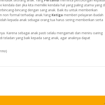
 mendidik seorang anak. Yang
Pertama
meminta pertolongan kepada
i kendala dan jika kita memiliki kendala hal yang paling utama yang d
erbincang-bincang dengan sang anak. Baik itu untuk memberikan
an non formal terhadap anak.Yang
Ketiga
memberi pelajaran ibadah
idah kepada anak sebagai orang tua harus sering memberikan serta
knya. Karena sebagai anak pasti selalu mengamati dan meniru oaring
di teladan yang baik kepada sang anak, agar anaknya dapat
armo
)