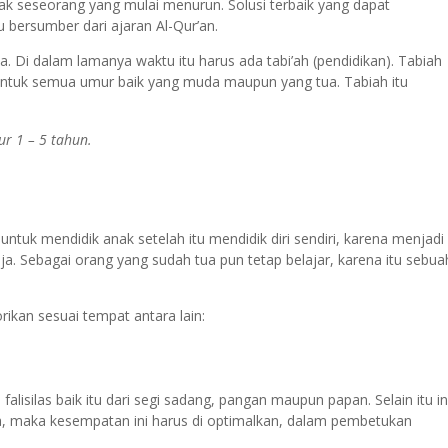
lak seseorang yang mulai menurun. Solusi terbaik yang dapat
u bersumber dari ajaran Al-Qur’an.
 Di dalam lamanya waktu itu harus ada tabi’ah (pendidikan). Tabiah
i untuk semua umur baik yang muda maupun yang tua. Tabiah itu
:
r 1 – 5 tahun.
uk mendidik anak setelah itu mendidik diri sendiri, karena menjadi
ja. Sebagai orang yang sudah tua pun tetap belajar, karena itu sebua
ikan sesuai tempat antara lain:
alisilas baik itu dari segi sadang, pangan maupun papan. Selain itu in
a, maka kesempatan ini harus di optimalkan, dalam pembetukan