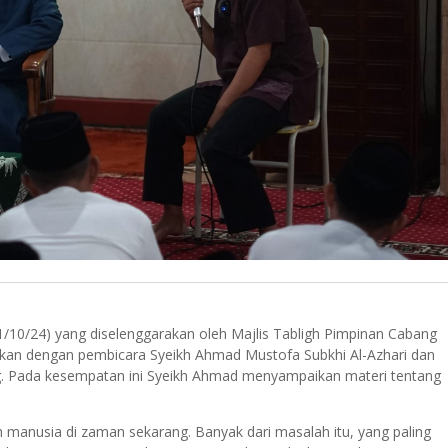
/10/24) yang diselenggarakan oleh Majlis Tabligh Pimpinan Cabang
n dengan pembicara Syeikh Ahmad Mustofa Subkhi Al-Azhari dan
. Pada kesempatan ini Syeikh Ahmad menyampaikan materi tentang
anusia di zaman sekarang. Banyak dari masalah itu, yang paling