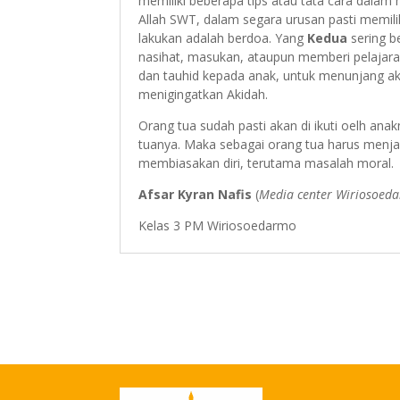
memiliki beberapa tips atau tata cara dalam
Allah SWT, dalam segara urusan pasti memilik
lakukan adalah berdoa. Yang
Kedua
sering b
nasihat, masukan, ataupun memberi pelajar
dan tauhid kepada anak, untuk menunjang ak
menigingatkan Akidah.
Orang tua sudah pasti akan di ikuti oelh ana
tuanya. Maka sebagai orang tua harus menja
membiasakan diri, terutama masalah moral.
Afsar Kyran Nafis
(
Media center Wiriosoed
Kelas 3 PM Wiriosoedarmo