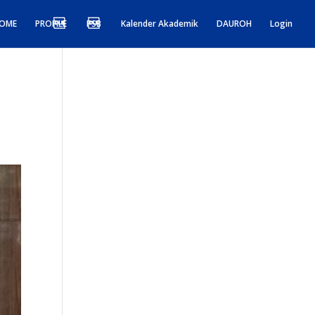
OME
PROFILE
PSB
Kalender Akademik
DAUROH
Login